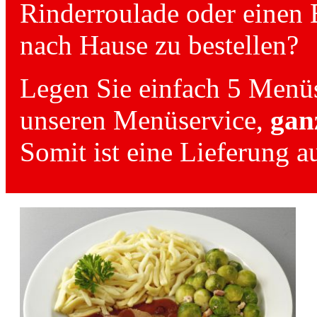
Rinderroulade oder einen 
nach Hause zu bestellen?
Legen Sie einfach 5 Menüs
unseren Menüservice,
gan
Somit ist eine Lieferung 