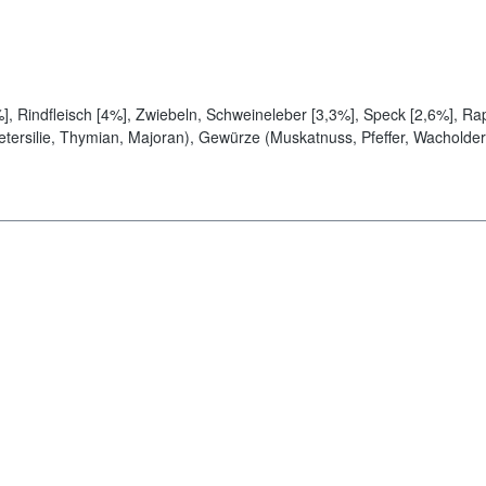
, Rindfleisch [4%], Zwiebeln, Schweineleber [3,3%], Speck [2,6%], Ra
ersilie, Thymian, Majoran), Gewürze (Muskatnuss, Pfeffer, Wacholder