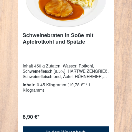
Schweinebraten in Soße mit
Apfelrotkohl und Spätzle
Inhalt 450 g Zutaten Wasser, Rotkohl,
Schweinefleisch [8.5%], HARTWEIZENGRIEß,
Schweinefleischfond, Äpfel, HÜHNEREIER,
Zucker, modifizierte Maisstärke, Rapsöl,
Inhalt:
0.45 Kilogramm
(19,78 €* / 1
Zwiebeln, jodiertes Speisesalz (Speisesalz,
Kilogramm)
Kaliumjodat), Möhren, Branntweinessig,
Apfelsaft, Tomatenmark, Kartoffelstärke,
karamellisierter Zucker, Gewürze (Paprika,
Knoblauch, Liebstöckel, Nelken,
Wacholderbeeren, Lorbeer, Kümmel, Pfeffer),
8,90 €*
Säureregulator (Natriumcitrat), Kräuter
(Majoran, Kräuter, Zimt).Enthält: GLUTEN,
EIER Nährwertangaben Nährwerte pro