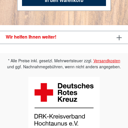
In den Warenkorb
100gBrennwert (kJ)314Brennwert
(kcal)75Fett1,7 gdavon gesättigte
Fettsäuren0,5 gKohlenhydrate10
gdavon Zucker3,2 gBallaststoffe1,1
gEiweiß3,8 gSalz0,82 g
Wir helfen Ihnen weiter!
* Alle Preise inkl. gesetzl. Mehrwertsteuer zzgl.
Versandkosten
und ggf. Nachnahmegebühren, wenn nicht anders angegeben.